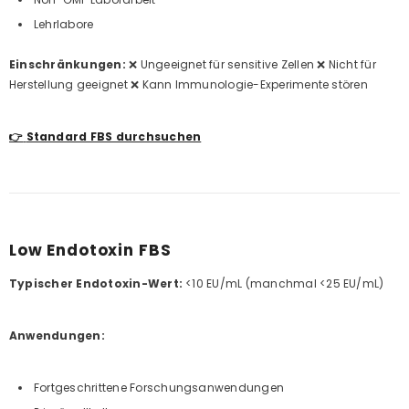
Lehrlabore
Einschränkungen:
❌ Ungeeignet für sensitive Zellen ❌ Nicht für
Herstellung geeignet ❌ Kann Immunologie-Experimente stören
👉
Standard FBS durchsuchen
Low Endotoxin FBS
Typischer Endotoxin-Wert:
<10 EU/mL (manchmal <25 EU/mL)
Anwendungen:
Fortgeschrittene Forschungsanwendungen