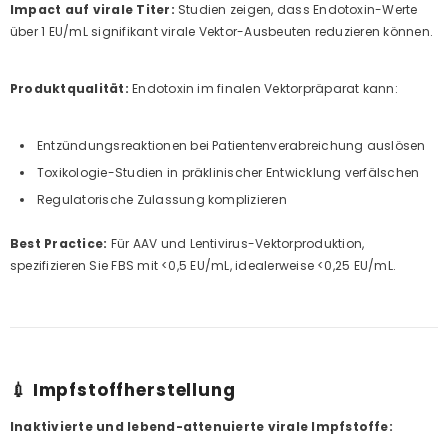
Impact auf virale Titer:
Studien zeigen, dass Endotoxin-Werte
über 1 EU/mL signifikant virale Vektor-Ausbeuten reduzieren können.
Produktqualität:
Endotoxin im finalen Vektorpräparat kann:
Entzündungsreaktionen bei Patientenverabreichung auslösen
Toxikologie-Studien in präklinischer Entwicklung verfälschen
Regulatorische Zulassung komplizieren
Best Practice:
Für AAV und Lentivirus-Vektorproduktion,
spezifizieren Sie FBS mit <0,5 EU/mL, idealerweise <0,25 EU/mL.
💉 Impfstoffherstellung
Inaktivierte und lebend-attenuierte virale Impfstoffe: