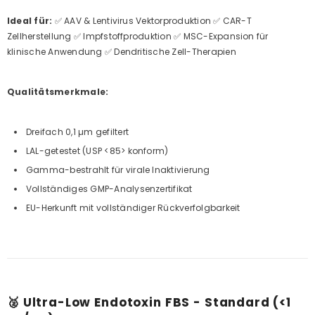
Ideal für:
✅ AAV & Lentivirus Vektorproduktion ✅ CAR-T
Zellherstellung ✅ Impfstoffproduktion ✅ MSC-Expansion für
klinische Anwendung ✅ Dendritische Zell-Therapien
Qualitätsmerkmale:
Dreifach 0,1 µm gefiltert
LAL-getestet (USP <85> konform)
Gamma-bestrahlt für virale Inaktivierung
Vollständiges GMP-Analysenzertifikat
EU-Herkunft mit vollständiger Rückverfolgbarkeit
🥈 Ultra-Low Endotoxin FBS - Standard (<1