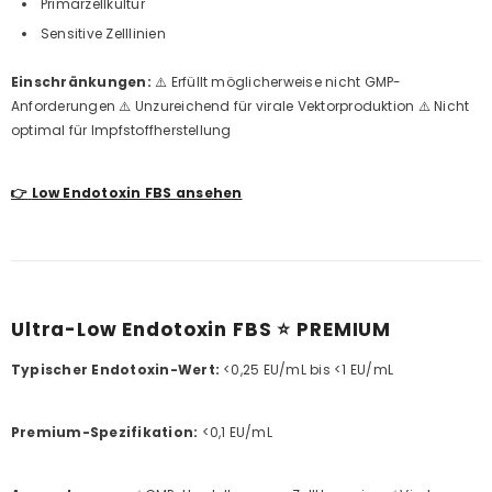
Primärzellkultur
Sensitive Zelllinien
Einschränkungen:
⚠️ Erfüllt möglicherweise nicht GMP-
Anforderungen ⚠️ Unzureichend für virale Vektorproduktion ⚠️ Nicht
optimal für Impfstoffherstellung
👉
Low Endotoxin FBS ansehen
Ultra-Low Endotoxin FBS ⭐ PREMIUM
Typischer Endotoxin-Wert:
<0,25 EU/mL bis <1 EU/mL
Premium-Spezifikation:
<0,1 EU/mL