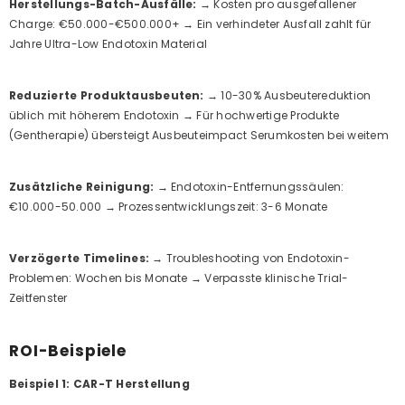
Herstellungs-Batch-Ausfälle:
→ Kosten pro ausgefallener
Charge: €50.000-€500.000+ → Ein verhindeter Ausfall zahlt für
Jahre Ultra-Low Endotoxin Material
Reduzierte Produktausbeuten:
→ 10-30% Ausbeutereduktion
üblich mit höherem Endotoxin → Für hochwertige Produkte
(Gentherapie) übersteigt Ausbeuteimpact Serumkosten bei weitem
Zusätzliche Reinigung:
→ Endotoxin-Entfernungssäulen:
€10.000-50.000 → Prozessentwicklungszeit: 3-6 Monate
Verzögerte Timelines:
→ Troubleshooting von Endotoxin-
Problemen: Wochen bis Monate → Verpasste klinische Trial-
Zeitfenster
ROI-Beispiele
Beispiel 1: CAR-T Herstellung