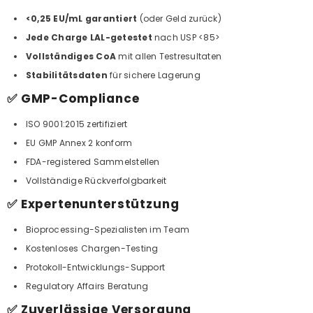
<0,25 EU/mL garantiert
(oder Geld zurück)
Jede Charge LAL-getestet
nach USP <85>
Vollständiges CoA
mit allen Testresultaten
Stabilitätsdaten
für sichere Lagerung
✅ GMP-Compliance
ISO 9001:2015
zertifiziert
EU GMP Annex 2 konform
FDA-registered Sammelstellen
Vollständige Rückverfolgbarkeit
✅ Expertenunterstützung
Bioprocessing-Spezialisten im Team
Kostenloses Chargen-Testing
Protokoll-Entwicklungs-Support
Regulatory Affairs Beratung
✅ Zuverlässige Versorgung