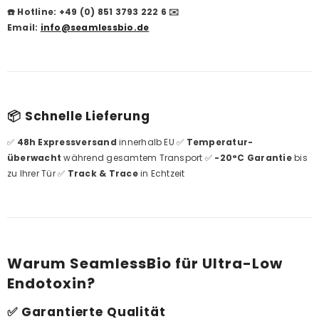
☎️ Hotline: +49 (0) 851 3793 222 6‬
✉️
Email:
info@seamlessbio.de
📦 Schnelle Lieferung
✅
48h Expressversand
innerhalb EU ✅
Temperatur-
überwacht
während gesamtem Transport ✅
-20°C Garantie
bis
zu Ihrer Tür ✅
Track & Trace
in Echtzeit
Warum SeamlessBio für Ultra-Low
Endotoxin?
✅ Garantierte Qualität