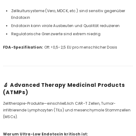
Zellkultursysteme (Vero, MDCK, etc.) sind sensitiv gegenüber
Endotoxin
Endotoxin kann virale Ausbeuten und Qualität reduzieren
Regulatorische Grenzwerte sind extrem niedrig
FDA-Spezifikation:
Oft <0,5-2,5 EU pro menschlicher Dosis
🔬 Advanced Therapy Medicinal Products
(ATMPs)
Zelltherapie-Produkte—einschließlich CAR-T Zellen, Tumor-
infiltrierende Lymphozyten (TILs) und mesenchymale Stammzellen
(MSCs).
Warum Ultra-Low Endotoxin kritisch ist: