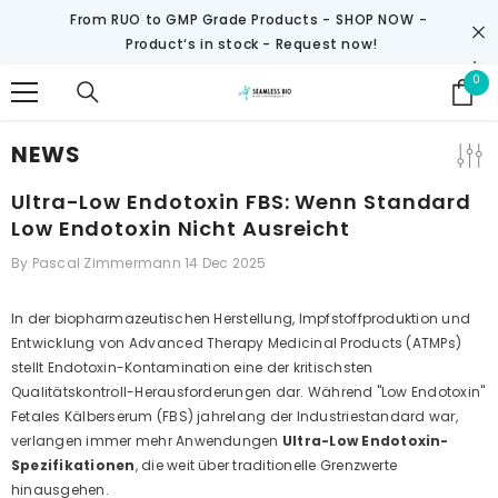
SKIP TO CONTENT
From RUO to GMP Grade Products -
SHOP NOW
-
Product‘s in stock - Request now!
0
0
it
NEWS
Ultra-Low Endotoxin FBS: Wenn Standard
Low Endotoxin Nicht Ausreicht
By
Pascal Zimmermann
14 Dec 2025
In der biopharmazeutischen Herstellung, Impfstoffproduktion und
Entwicklung von Advanced Therapy Medicinal Products (ATMPs)
stellt Endotoxin-Kontamination eine der kritischsten
Qualitätskontroll-Herausforderungen dar. Während "Low Endotoxin"
Fetales Kälberserum (FBS) jahrelang der Industriestandard war,
verlangen immer mehr Anwendungen
Ultra-Low Endotoxin-
Spezifikationen
, die weit über traditionelle Grenzwerte
hinausgehen.