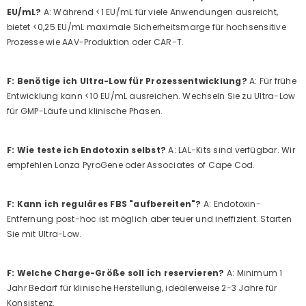
EU/mL?
A: Während <1 EU/mL für viele Anwendungen ausreicht,
bietet <0,25 EU/mL maximale Sicherheitsmarge für hochsensitive
Prozesse wie AAV-Produktion oder CAR-T.
F: Benötige ich Ultra-Low für Prozessentwicklung?
A: Für frühe
Entwicklung kann <10 EU/mL ausreichen. Wechseln Sie zu Ultra-Low
für GMP-Läufe und klinische Phasen.
F: Wie teste ich Endotoxin selbst?
A: LAL-Kits sind verfügbar. Wir
empfehlen Lonza PyroGene oder Associates of Cape Cod.
F: Kann ich reguläres FBS "aufbereiten"?
A: Endotoxin-
Entfernung post-hoc ist möglich aber teuer und ineffizient. Starten
Sie mit Ultra-Low.
F: Welche Charge-Größe soll ich reservieren?
A: Minimum 1
Jahr Bedarf für klinische Herstellung, idealerweise 2-3 Jahre für
Konsistenz.