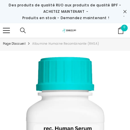
IGNORER ET PASSER AU CONTENU
Des produits de qualité RUO aux produits de qualité BPF -
ACHETEZ MAINTENANT
-
Produits en stock - Demandez maintenant !
0
0
it
Page D'accueil
Albumine Humaine Recombinante (rHSA)