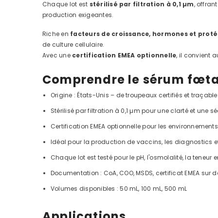
Chaque lot est
stérilisé par filtration à 0,1 µm
, offran
production exigeantes.
Riche en
facteurs de croissance, hormones et proté
de culture cellulaire.
Avec une
certification EMEA optionnelle
, il convient 
Comprendre le sérum fœtal 
Origine : États-Unis – de troupeaux certifiés et traçable
Stérilisé par filtration à 0,1 µm pour une clarté et une
Certification EMEA optionnelle pour les environnement
Idéal pour la production de vaccins, les diagnostics et 
Chaque lot est testé pour le pH, l'osmolalité, la teneur 
Documentation : CoA, COO, MSDS, certificat EMEA sur
Volumes disponibles : 50 mL, 100 mL, 500 mL
Applications