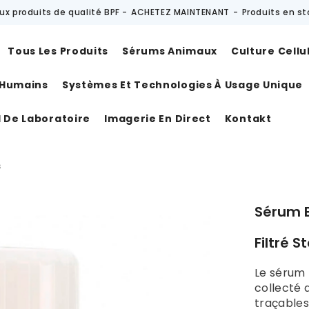
ux produits de qualité BPF -
ACHETEZ MAINTENANT
-
Produits en s
Tous Les Produits
Sérums Animaux
Culture Cellu
 Humains
Systèmes Et Technologies À Usage Unique
l De Laboratoire
Imagerie En Direct
Kontakt
s
Sérum B
Filtré S
Le sérum 
collecté 
traçables,