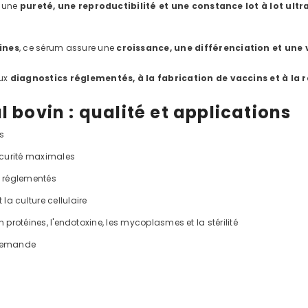
t une
pureté, une reproductibilité et une constance lot à lot ult
ines
, ce sérum assure une
croissance, une différenciation et une v
aux
diagnostics réglementés, à la fabrication de vaccins et à l
bovin : qualité et applications
s
 sécurité maximales
s réglementés
la culture cellulaire
en protéines, l'endotoxine, les mycoplasmes et la stérilité
 demande