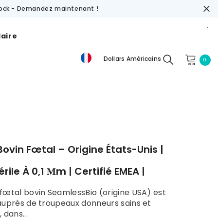
tock - Demandez maintenant !
laire
Dollars Américains
0
0
De
ite
Dollars
Américains
Fr
Dollars
En
Américains
GBP
CHF
ovin Fœtal – Origine États-Unis |
térile À 0,1 Μm | Certifié EMEA |
fœtal bovin SeamlessBio (origine USA) est
auprès de troupeaux donneurs sains et
 dans...