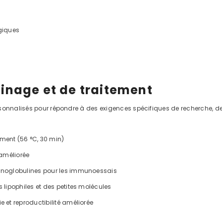
giques
finage et de traitement
rsonnalisés pour répondre à des exigences spécifiques de recherche, d
ent (56 °C, 30 min)
 améliorée
unoglobulines pour les immunoessais
lipophiles et des petites molécules
et reproductibilité améliorée