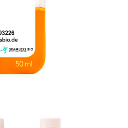
Filtré
stérile
à
0,1
µm
|
Certifié
EMEA
|