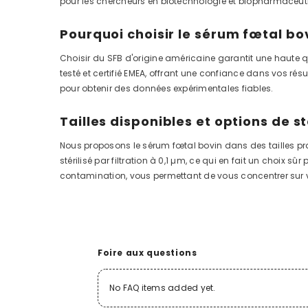
pour les chercheurs en biotechnologie et biopharmaceut
Pourquoi choisir le sérum fœtal bo
Choisir du SFB d'origine américaine garantit une haute q
testé et certifié EMEA, offrant une confiance dans vos rés
pour obtenir des données expérimentales fiables.
Tailles disponibles et options de st
Nous proposons le sérum fœtal bovin dans des tailles pra
stérilisé par filtration à 0,1 µm, ce qui en fait un choix 
contamination, vous permettant de vous concentrer sur v
Foire aux questions
No FAQ items added yet.