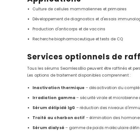
Culture de cellules mammaliennes et primaires
Développement de diagnostics et d'essais immunolo
Production d'anticorps et de vaccins
Recherche biopharmaceutique et tests de CQ
Services optionnels de raf
Tous les sérums SeamlessBio peuvent être raffinés et pe
Les options de traitement disponibles comprennent :
Inactivation thermique
– désactivation du complém
Irradiation gamma
– sécurité virale et microbienne
Sérum délipidé IgG
– réduction des niveaux d'imm
Traité au charbon actif
– élimination des hormones 
Sérum dialysé
– gamme de poids moléculaire définie 