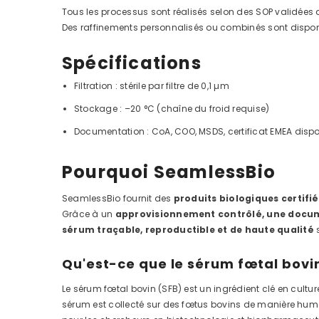
Tous les processus sont réalisés selon des SOP validées
Des raffinements personnalisés ou combinés sont dispo
Spécifications
Filtration : stérile par filtre de 0,1 µm
Stockage : –20 °C (chaîne du froid requise)
Documentation : CoA, COO, MSDS, certificat EMEA dispo
Pourquoi SeamlessBio
SeamlessBio fournit des
produits biologiques certifié
Grâce à un
approvisionnement contrôlé, une docume
sérum traçable, reproductible et de haute qualité
s
Qu'est-ce que le sérum fœtal bovi
Le sérum fœtal bovin (SFB) est un ingrédient clé en cultur
sérum est collecté sur des fœtus bovins de manière humaine,