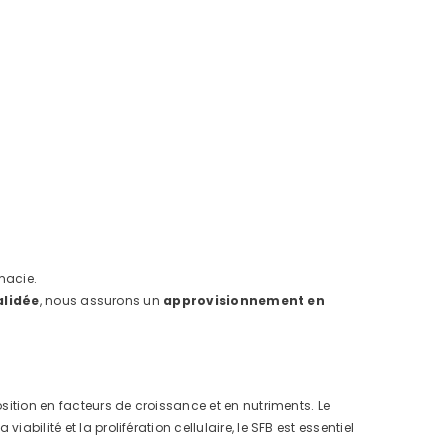
macie.
alidée
, nous assurons un
approvisionnement en
osition en facteurs de croissance et en nutriments. Le
bilité et la prolifération cellulaire, le SFB est essentiel