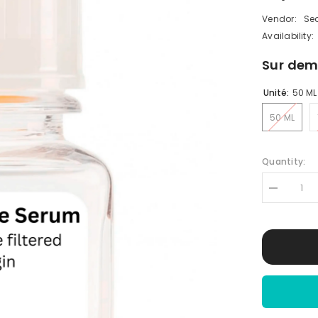
Vendor:
Se
Availability:
Sur de
Unité:
50 ML
50 ML
Quantity:
Réduire
la
quantité
de
Sérum
Bovin
Fœtal
–
Origine
États-
Unis
|