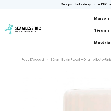
IGNORER ET PASSER AU CONTENU
Des produits de qualité RUO a
Maison
Sérums
Matérie
Page D'accueil
Sérum Bovin Fœtal – Origine États-Uni