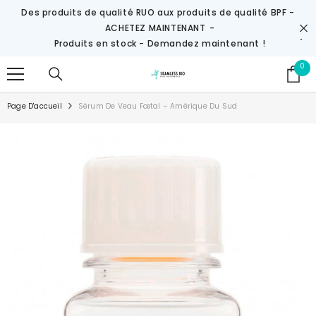
IGNORER ET PASSER AU CONTENU
Des produits de qualité RUO aux produits de qualité BPF -
ACHETEZ MAINTENANT
-
Produits en stock - Demandez maintenant !
0
0
it
Page D'accueil
Sérum De Veau Fœtal – Amérique Du Sud