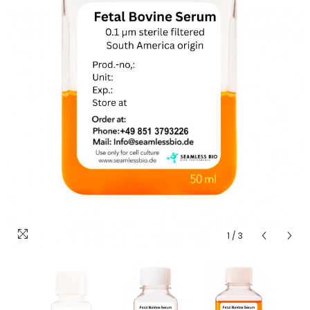
1
/
3