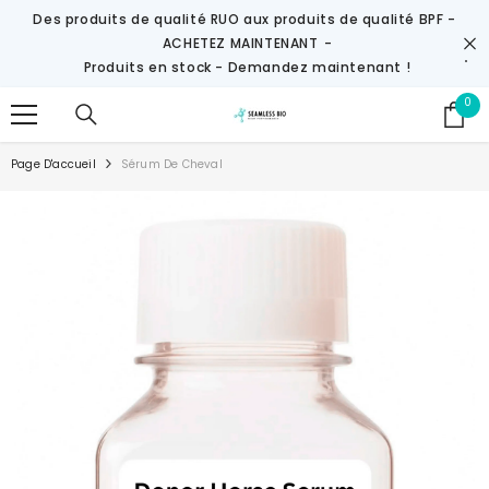
IGNORER ET PASSER AU CONTENU
Des produits de qualité RUO aux produits de qualité BPF -
ACHETEZ MAINTENANT
-
Produits en stock - Demandez maintenant !
0
0
it
Page D'accueil
Sérum De Cheval