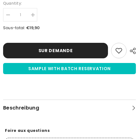
Quantity:
Réduire
Augmenter
la
la
quantité
quantité
€19,90
Sous-total:
de
de
Sérum
Sérum
de
de
Cheval
Cheval
|
|
SUR DEMANDE
Stérilisé
Stérilisé
par
par
Filtration
Filtration
SAMPLE WITH BATCH RESERVATION
|
|
Origine
Origine
UE
UE
Beschreibung
Foire aux questions