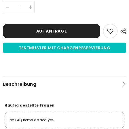
Menge
Menge
verringern
erhöhen
für
für
Hamster
Hamster
Serum
Serum
AUF ANFRAGE
|
|
Sterilfiltriert
Sterilfiltriert
TESTMUSTER MIT CHARGENRESERVIERUNG
Beschreibung
Häufig gestellte Fragen
No FAQ items added yet.