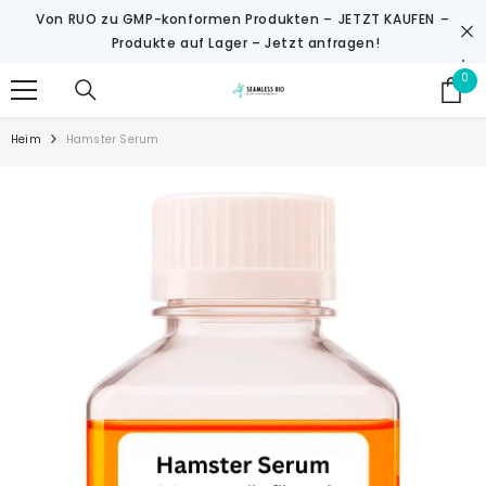
ZUM INHALT SPRINGEN
Von RUO zu GMP-konformen Produkten –
JETZT KAUFEN
–
Produkte auf Lager – Jetzt anfragen!
0
0
Art
Heim
Hamster Serum