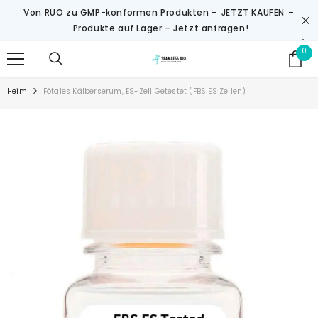
ZUM INHALT SPRINGEN
Von RUO zu GMP-konformen Produkten –
JETZT KAUFEN
–
Produkte auf Lager – Jetzt anfragen!
0
0
Art
Heim
Fötales Kälberserum, ES-Zell Getestet (FBS ES Zellen)