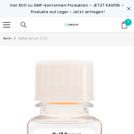
ZUM INHALT SPRINGEN
Von RUO zu GMP-konformen Produkten –
JETZT KAUFEN
–
Produkte auf Lager – Jetzt anfragen!
0
0
Art
Heim
Kälberserum (CS)