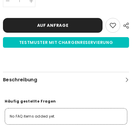
Menge
Menge
verringern
erhöhen
für
für
Kälberserum
Kälberserum
(CS)
(CS)
AUF ANFRAGE
|
|
US-
US-
Herkunft
Herkunft
|
|
TESTMUSTER MIT CHARGENRESERVIERUNG
steril
steril
filtriert
filtriert
Beschreibung
Häufig gestellte Fragen
No FAQ items added yet.